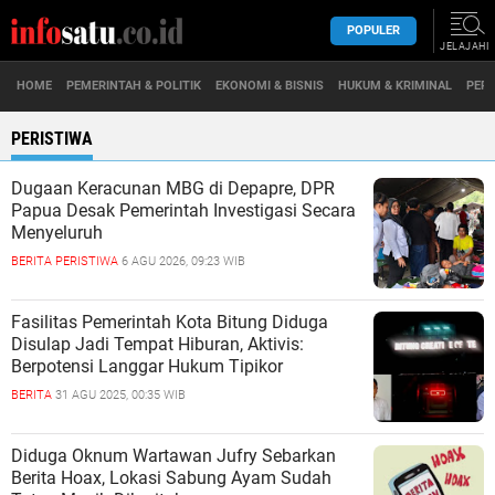
POPULER
JELAJAHI
HOME
PEMERINTAH & POLITIK
EKONOMI & BISNIS
HUKUM & KRIMINAL
PERI
PERISTIWA
Dugaan Keracunan MBG di Depapre, DPR
Papua Desak Pemerintah Investigasi Secara
Menyeluruh
BERITA
PERISTIWA
6 AGU 2026, 09:23 WIB
Fasilitas Pemerintah Kota Bitung Diduga
Disulap Jadi Tempat Hiburan, Aktivis:
Berpotensi Langgar Hukum Tipikor
BERITA
31 AGU 2025, 00:35 WIB
Diduga Oknum Wartawan Jufry Sebarkan
Berita Hoax, Lokasi Sabung Ayam Sudah