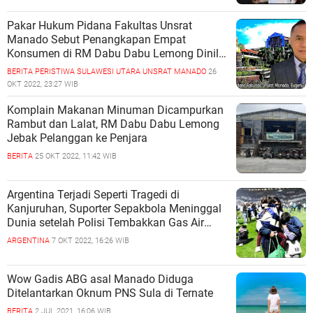
Pakar Hukum Pidana Fakultas Unsrat
Manado Sebut Penangkapan Empat
Konsumen di RM Dabu Dabu Lemong Dinilai
Prematur
BERITA
PERISTIWA
SULAWESI UTARA
UNSRAT MANADO
26
OKT 2022, 23:27 WIB
Komplain Makanan Minuman Dicampurkan
Rambut dan Lalat, RM Dabu Dabu Lemong
Jebak Pelanggan ke Penjara
BERITA
25 OKT 2022, 11:42 WIB
Argentina Terjadi Seperti Tragedi di
Kanjuruhan, Suporter Sepakbola Meninggal
Dunia setelah Polisi Tembakkan Gas Air
Mata
ARGENTINA
7 OKT 2022, 16:26 WIB
Wow Gadis ABG asal Manado Diduga
Ditelantarkan Oknum PNS Sula di Ternate
BERITA
2 JUL 2021, 16:06 WIB