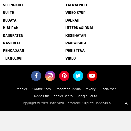
SELINGKUH
TAEKWONDO
UU ITE
VIDEO SYUR
BUDAYA
DAERAH
HIBURAN
INTERNASIONAL
KABUPATEN
KESEHATAN
NASIONAL
PARIWISATA
PENGADAAN
PERISTIWA
TEKNOLOGI
VIDEO
Redaksi
Kontak Kami
Pedoman Media
Privacy
Disclaimer
Kode Etik
Indeks Berita
Google Berita
Copyright ©
2026 Info Satu | Informasi Seputar Indonesia
Close
x