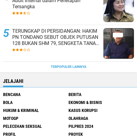
Audit Internal dalam Penetapan
Tersangka
TERUNGKAP DI PERSIDANGAN: HAKIM
PN TONDANO SEBUT OBJEK PUTUSAN
128 BUKAN SHM 79, SENGKETA TANAH
MINAHASA BERLANJUT KE TINGKAT
BANDING
TERPOPULER LAINNYA
JELAJAHI
BENCANA
BERITA
BOLA
EKONOMI & BISNIS
HUKUM & KRIMINAL
KASUS KORUPSI
MOTOGP
OLAHRAGA
PELECEHAN SEKSUAL
PILPRES 2024
PROFIL
PROYEK