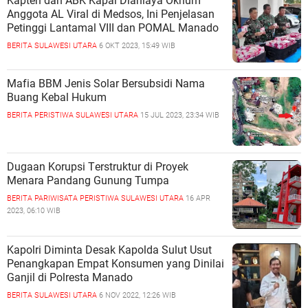
Kapten dan ABK Kapal Dianiaya Oknum
Anggota AL Viral di Medsos, Ini Penjelasan
Petinggi Lantamal VIII dan POMAL Manado
BERITA
SULAWESI UTARA
6 OKT 2023, 15:49 WIB
Mafia BBM Jenis Solar Bersubsidi Nama
Buang Kebal Hukum
BERITA
PERISTIWA
SULAWESI UTARA
15 JUL 2023, 23:34 WIB
Dugааn Kоruрѕі Tеrѕtruktur dі Prоуеk
Mеnаrа Pаndаng Gunung Tumрa
BERITA
PARIWISATA
PERISTIWA
SULAWESI UTARA
16 APR
2023, 06:10 WIB
Kapolri Diminta Desak Kapolda Sulut Usut
Penangkapan Empat Konsumen yang Dinilai
Ganjil di Polresta Manado
BERITA
SULAWESI UTARA
6 NOV 2022, 12:26 WIB