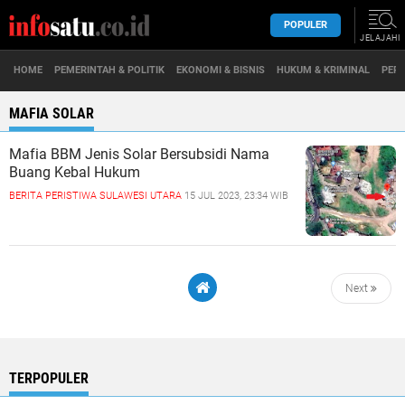
POPULER
JELAJAHI
HOME
PEMERINTAH & POLITIK
EKONOMI & BISNIS
HUKUM & KRIMINAL
PERI
MAFIA SOLAR
Mafia BBM Jenis Solar Bersubsidi Nama
Buang Kebal Hukum
BERITA
PERISTIWA
SULAWESI UTARA
15 JUL 2023, 23:34 WIB
Next
TERPOPULER