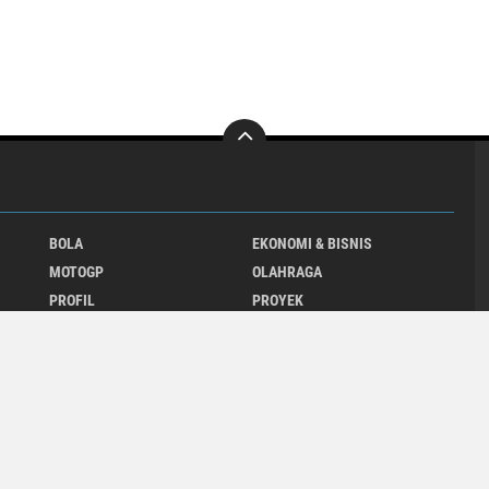
BOLA
EKONOMI & BISNIS
MOTOGP
OLAHRAGA
PROFIL
PROYEK
Close
x
UU ITE
VIDEO SYUR
HIBURAN
INTERNASIONAL
NASIONAL
PARIWISATA
TEKNOLOGI
VIDEO