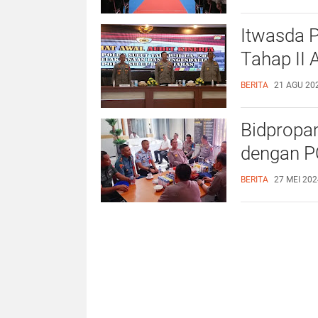
Itwasda P
Tahap II
BERITA
21 AGU 202
Bidpropam
dengan 
BERITA
27 MEI 202