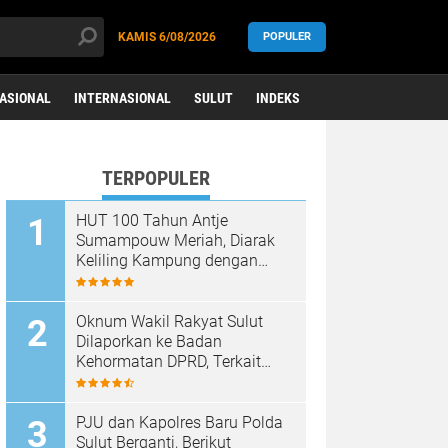
KAMIS
6/08/2026
POPULER
ASIONAL
INTERNASIONAL
SULUT
INDEKS
TERPOPULER
HUT 100 Tahun Antje
Sumampouw Meriah, Diarak
Keliling Kampung dengan
Kabasaran dan Musik Skotrei
Oknum Wakil Rakyat Sulut
Dilaporkan ke Badan
Kehormatan DPRD, Terkait
Dugaan Mafia Tanah
PJU dan Kapolres Baru Polda
Sulut Berganti, Berikut