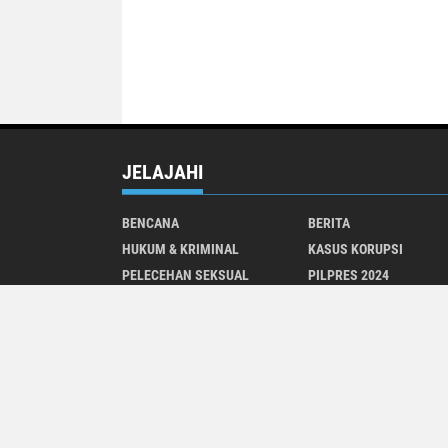
JELAJAHI
BENCANA
BERITA
HUKUM & KRIMINAL
KASUS KORUPSI
PELECEHAN SEKSUAL
PILPRES 2024
SELINGKUH
TAEKWONDO
BUDAYA
DAERAH
KABUPATEN
KESEHATAN
PENGADAAN
PERISTIWA