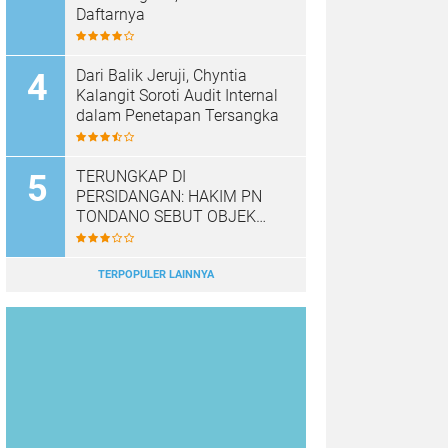
Daftarnya
Dari Balik Jeruji, Chyntia
Kalangit Soroti Audit Internal
dalam Penetapan Tersangka
TERUNGKAP DI
PERSIDANGAN: HAKIM PN
TONDANO SEBUT OBJEK
PUTUSAN 128 BUKAN SHM
79, SENGKETA TANAH
MINAHASA BERLANJUT KE
TERPOPULER LAINNYA
TINGKAT BANDING